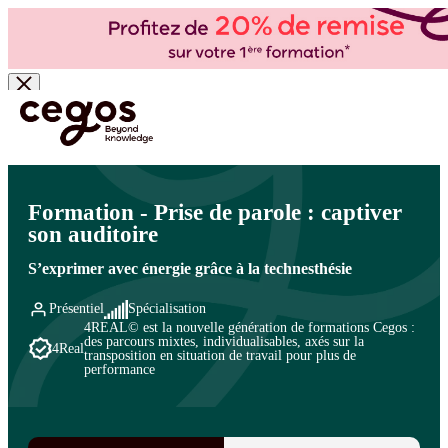
Skip to main content
Vous êtes ici :
Accueil
>
Cegos, organisme de formation à Paris et en régions
>
Efficacité
professionnelle
>
Prise de parole en public
>
Techniques de prise de parole
Formation - Prise de parole : captiver
son auditoire
S’exprimer avec énergie grâce à la technesthésie
Présentiel
Spécialisation
4REAL© est la nouvelle génération de formations Cegos :
des parcours mixtes, individualisables, axés sur la
4Real
transposition en situation de travail pour plus de
performance