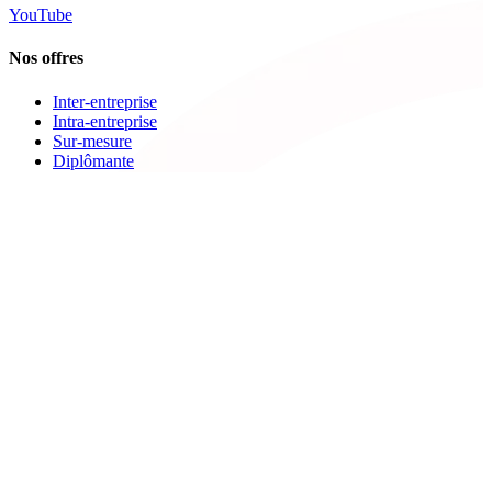
YouTube
Nos offres
Inter-entreprise
Intra-entreprise
Sur-mesure
Diplômante
Digital Learning
VAE
À propos de Cegos
Nos centres de formation
Newsletters
Espace carrière
Presse
Le Groupe Cegos
Accessibilité en situation de handicap
Nos engagements RSE
Aides
FAQ