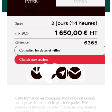
INTER
INTRA
FORMATION DANS NOS CENTRES
2 jours (14 heures)
Durée
1 650,00 €
HT
Prix 2026
Référence
6365
Consulter les dates et villes
Choisir une session
Cette formation en communication orale est centrée
sur la prise de parole et le plaisir de parler. Elle
propose la méthode de la technesthésie pour tonifier
sa parole, développer sa présence et son énergie.