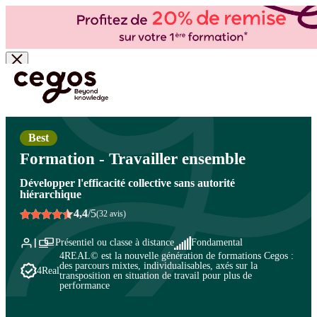
Skip to main content
Vous êtes ici :
Accueil
>
Cegos, organisme de formation à Paris et en régions
>
Efficacité
professionnelle
>
Capacités relationnelles et collaboration
>
Développer ses capacités
relationnelles
Best
Formation - Travailler ensemble
Développer l'efficacité collective sans autorité
hiérarchique
4,4
/5
(32 avis)
Présentiel ou classe à distance
Fondamental
4REAL© est la nouvelle génération de formations Cegos :
des parcours mixtes, individualisables, axés sur la
4Real
transposition en situation de travail pour plus de
performance