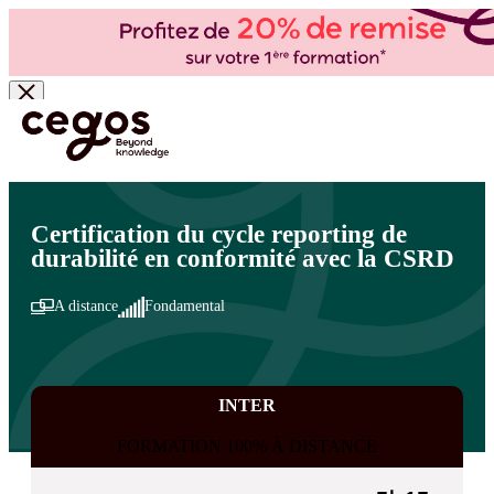
Skip to main content
Vous êtes ici :
Accueil
>
Cegos, organisme de formation à Paris et en régions
>
Finance -
Trésorerie
>
Finance - Trésorerie
>
Direction financière
Certification du cycle reporting de
durabilité en conformité avec la CSRD
A distance
Fondamental
INTER
FORMATION 100% À DISTANCE