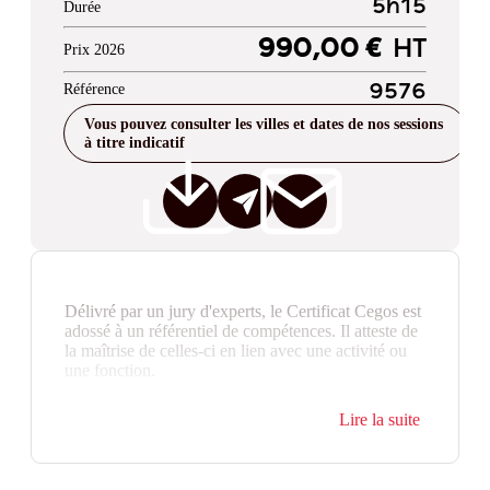
5h15
Durée
990,00 €
HT
Prix 2026
Référence
9576
Vous pouvez consulter les villes et dates de nos sessions
à titre indicatif
Délivré par un jury d'experts, le Certificat Cegos est
adossé à un référentiel de compétences. Il atteste de
la maîtrise de celles-ci en lien avec une activité ou
une fonction.
Lire la suite