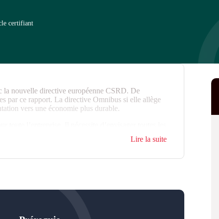
le certifiant
ec la nouvelle directive européenne CSRD. De
 par ce rapport. La directive Omnibus si elle allège
ientation vers une économie plus durable.
r toute l’entreprise. Il nécessite d’envisager toutes les
ial et gouvernance, et de les passer au crible de la
Lire la suite
reprise dans une démarche de transformation et de
rabilité. Ce cycle guide les pilotes du rapport de
jeux majeurs de la durabilité pour leur entreprise. Il
 normes ESRS et construire un rapport valorisant la
f. 9576).