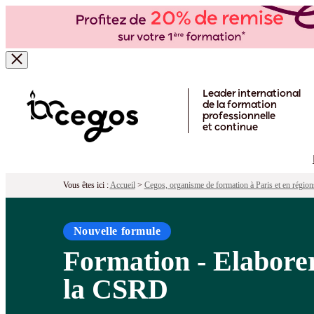
Formation - Elaborer le reporting de 
Pour qui ?
Programme
Objectifs
Péd
Skip to main content
Leader international
de la formation
professionnelle
et continue
Vous êtes ici :
Accueil
>
Cegos, organisme de formation à Paris et en région
Nouvelle formule
Formation - Elaborer
la CSRD