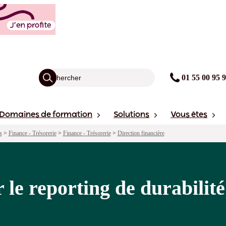
durabilité en conformité avec la CSRD
agogie
Points forts
Financement
Sessions
01 55 00 95 
Domaines de formation
Solutions
Vous êtes
s
>
Finance - Trésorerie
>
Finance - Trésorerie
>
Direction financière
 le reporting de durabilit