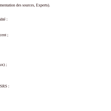
mentation des sources, Experts).
ité :
cent ;
ux) ;
ESRS :