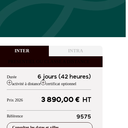
INTER
INTRA
PRESENTIEL OU CLASSE A DISTANCE
6 jours (42 heures)
Durée
activité à distance
certificat optionnel
3 890,00 €
HT
Prix 2026
Référence
9575
Consulter les dates et villes