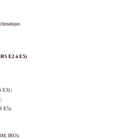
climatique.
ESRS E2 à E5)
 E3) ;
;
S E5).
BM, IRO).