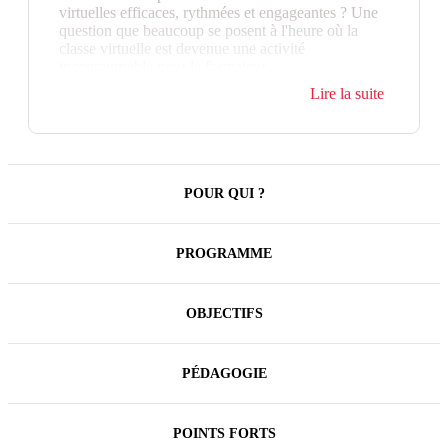
virtuelles efficaces, rythmées et engageantes ? Une
question que beaucoup se posent à l'heure où la
classe virtuelle est devenue une activité
incontournable pour le formateur.
Cette formation vous apporte toutes les clés pour
Lire la suite
réussir vos animations à distance. Vous
expérimentez et partagez les meilleures pratiques
avec le groupe pour en tirer profit lors de vos
prochaines animations.
POUR QUI ?
PROGRAMME
OBJECTIFS
PÉDAGOGIE
POINTS FORTS