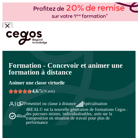
Skip to main content
Vous êtes ici :
Accueil
>
Cegos, organisme de formation à Paris et en régions
>
Formation
de formateurs
>
Formation des formateurs
>
Digitaliser la formation
Formation - Concevoir et animer une
formation à distance
Animer une classe virtuelle
4,6
/5
(16 avis)
Présentiel ou classe à distance
Spécialisation
4REAL© est la nouvelle génération de formations Cegos :
des parcours mixtes, individualisables, axés sur la
4Real
transposition en situation de travail pour plus de
performance