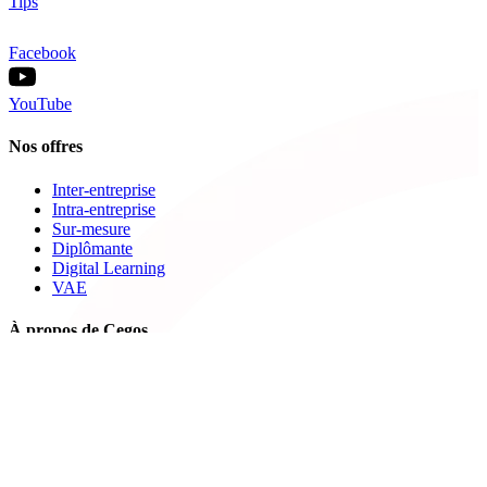
Tips
Facebook
YouTube
Nos offres
Inter-entreprise
Intra-entreprise
Sur-mesure
Diplômante
Digital Learning
VAE
À propos de Cegos
Nos centres de formation
Newsletters
Espace carrière
Presse
Le Groupe Cegos
Accessibilité en situation de handicap