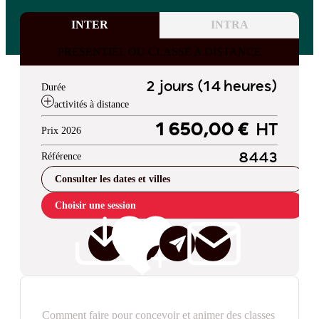
INTER
INTRA
PRESENTIEL OU CLASSE A DISTANCE
2 jours (14 heures)
Durée
activités à distance
1 650,00 €
HT
Prix 2026
Référence
8443
Consulter les dates et villes
Choisir une session
Comment faire pour concevoir et animer des classes