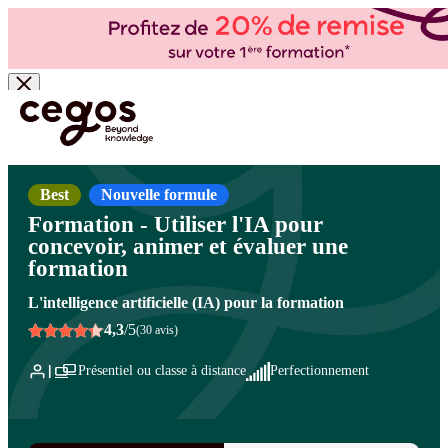
Skip to main content
Vous êtes ici :
Accueil
>
Cegos, organisme de formation à Paris et en régions
>
Formation
de formateurs
>
Efficacité professionnelle du formateur
>
Efficacité professionnelle du
formateur
Best
Nouvelle formule
Formation - Utiliser l'IA pour
concevoir, animer et évaluer une
formation
L'intelligence artificielle (IA) pour la formation
4,3
/5
(30 avis)
Présentiel ou classe à distance
Perfectionnement