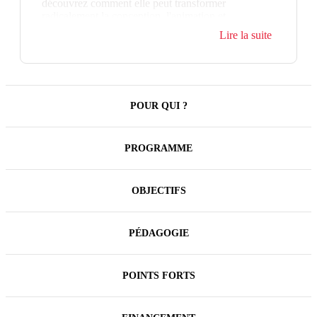
découvrez comment elle peut transformer
radicalement la conception, l'animation et
l'évaluation des formations, qu'elles soient
Lire la suite
présentielles ou distancielles.
Dans cette formation, vous apprendrez les dernières
techniques et les outils d'IA les plus avancés pour
concevoir des expériences d'apprentissage
stimulantes et personnalisées.
POUR QUI ?
PROGRAMME
OBJECTIFS
PÉDAGOGIE
POINTS FORTS