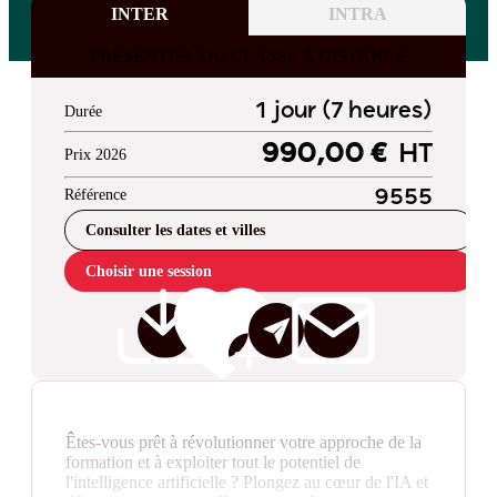
INTER
INTRA
PRESENTIEL OU CLASSE A DISTANCE
1 jour (7 heures)
Durée
990,00 €
HT
Prix 2026
Référence
9555
Consulter les dates et villes
Choisir une session
Êtes-vous prêt à révolutionner votre approche de la
formation et à exploiter tout le potentiel de
l'intelligence artificielle ? Plongez au cœur de l'IA et