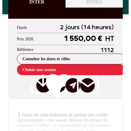
INTER
INTRA
PRESENTIEL OU CLASSE A DISTANCE
2 jours (14 heures)
Durée
1 550,00 €
HT
Prix 2026
Référence
1112
Consulter les dates et villes
Choisir une session
À l'issue de cette formation de gestion des crédits
documentaires, vous saurez déjouer les pièges du
nouveau "Crédoc" et comprendrez les mécanismes
bancaires de l'émission au règlement final.