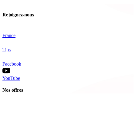
Rejoignez-nous
France
Tips
Facebook
YouTube
Nos offres
Inter-entreprise
Intra-entreprise
Sur-mesure
Diplômante
Digital Learning
VAE