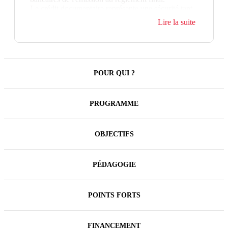
Le crédit documentaire représente une sécurité tant
pour l'acheteur que le vendeur à condition de
Lire la suite
maîtriser la rédaction des différents documents.
POUR QUI ?
PROGRAMME
OBJECTIFS
PÉDAGOGIE
POINTS FORTS
FINANCEMENT