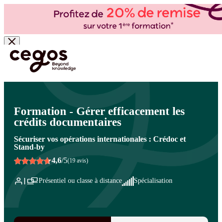
Skip to main content
Vous êtes ici :
Accueil
>
Cegos, organisme de formation à Paris et en régions
>
International - Développement des ventes à l'export
>
Risques juridiques et financiers à
l'international
>
Risques juridiques et financiers à l'international
Formation - Gérer efficacement les
crédits documentaires
Sécuriser vos opérations internationales : Crédoc et
Stand-by
4,6
/5
(19 avis)
Présentiel ou classe à distance
Spécialisation