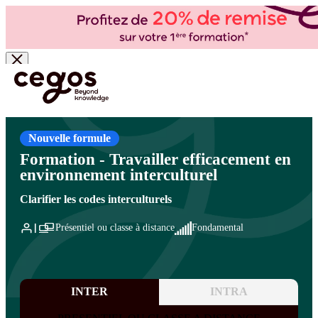
Skip to main content
Vous êtes ici :
Accueil
>
Cegos, organisme de formation à Paris et en régions
>
International - Développement des ventes à l'export
>
Interculturalité - Vente et
négociation
>
Interculturalité - Vente et négociation
Nouvelle formule
Formation - Travailler efficacement en
environnement interculturel
Clarifier les codes interculturels
Présentiel ou classe à distance
Fondamental
INTER
INTRA