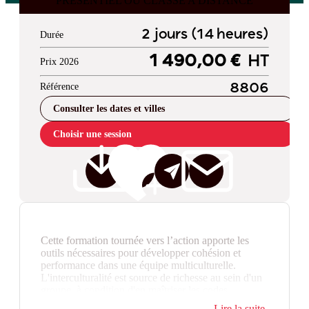
PRESENTIEL OU CLASSE A DISTANCE
2 jours (14 heures)
Durée
1 490,00 €
HT
Prix 2026
Référence
8806
Consulter les dates et villes
Choisir une session
Cette formation tournée vers l’action apporte les
outils nécessaires pour développer cohésion et
performance dans une équipe multiculturelle.
L'interculturalité est source de richesse au sein d'un
groupe, à condition d'en maîtriser les codes.
Lire la suite