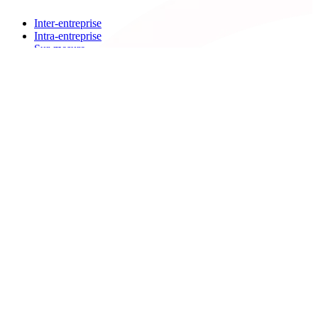
Inter-entreprise
Intra-entreprise
Sur-mesure
Diplômante
Digital Learning
VAE
À propos de Cegos
Nos centres de formation
Newsletters
Espace carrière
Presse
Le Groupe Cegos
Accessibilité en situation de handicap
Nos engagements RSE
Aides
FAQ
Nous contacter
Bulletin d'inscription
Catalogues PDF