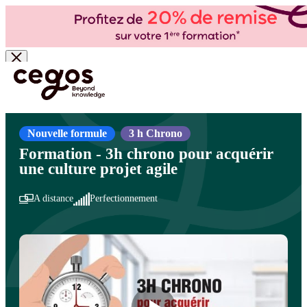
Skip to main content
Vous êtes ici :
Accueil
>
Cegos, organisme de formation à Paris et en régions
>
Management de projets - Gestion de projets
>
Gestion de projet agile
>
Initiation à la
gestion de projet agile
Nouvelle formule
3 h Chrono
Formation - 3h chrono pour acquérir
une culture projet agile
A distance
Perfectionnement