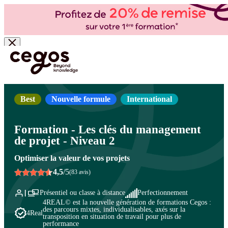
Skip to main content
Vous êtes ici :
Accueil
>
Cegos, organisme de formation à Paris et en régions
>
Management de projets - Gestion de projets
>
Les clés de la gestion de projet
>
Perfectionnement à la gestion de projet
Best
Nouvelle formule
International
Formation - Les clés du management
de projet - Niveau 2
Optimiser la valeur de vos projets
4,5
/5
(83 avis)
Présentiel ou classe à distance
Perfectionnement
4REAL© est la nouvelle génération de formations Cegos :
des parcours mixtes, individualisables, axés sur la
4Real
transposition en situation de travail pour plus de
performance