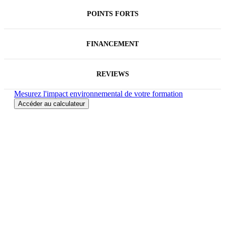
PMI, PMBOK, PMP, PgMP, PMI-SP, PMI-RMP et
POINTS FORTS
le logo PMI Registered Education Provider sont des
marques déposées du Project Management Institute,
Inc.
FINANCEMENT
REVIEWS
Mesurez l'impact environnemental de votre formation
Accéder au calculateur