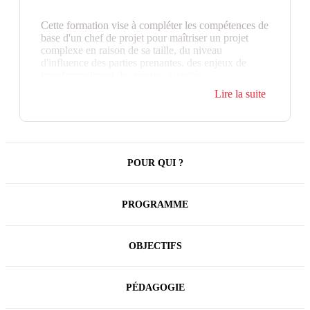
Cette formation vise à compléter les compétences de
base d'un chef de projet pour maîtriser un projet
complexe en raison de sa taille, du niveau
d'influence des parties prenantes, des enjeux de
transformation et des risques associés.
Lire la suite
Cette formation se focalise sur les points clés
suivants pour doper l'efficacité du chef de projet :
Optimiser les créations de valeurs
financières et non financières du projet
POUR QUI ?
Définir une stratégie de réalisation du
projet (agile, prédictive, hybride)
Piloter les risques du projet et identifier les
PROGRAMME
opportunités
Intégrer les parties prenantes dans le projet
OBJECTIFS
Mettre en œuvre des tableaux de bord
adaptés
Mettre en œuvre des outils de management
PÉDAGOGIE
de projet collaboratifs adaptés