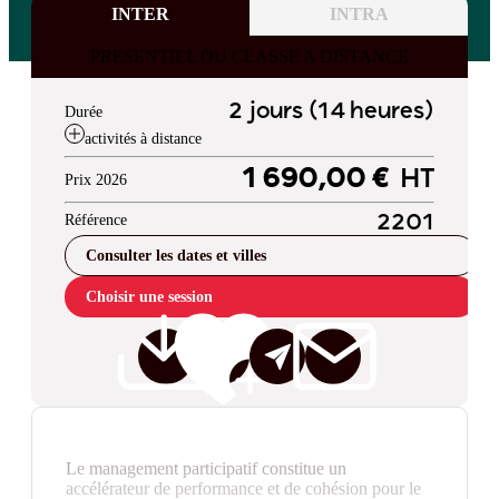
INTER
INTRA
PRESENTIEL OU CLASSE A DISTANCE
2 jours (14 heures)
Durée
activités à distance
1 690,00 €
HT
Prix 2026
Référence
2201
Consulter les dates et villes
Choisir une session
Le management participatif constitue un
accélérateur de performance et de cohésion pour le