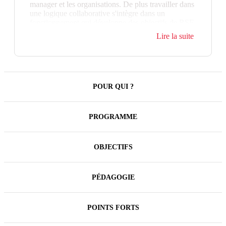
manager et les organisations. De plus travailler dans
une logique collaborative s'intègre dans un
fonctionnement qui développe des objectifs de RSE.
Cela exige de faire évoluer les modes de
Lire la suite
fonctionnement et les attitudes notamment par le
déploiement des méthodes d'intelligence collective.
Cette formation vous permet de vous engager dans
cette démarche avec efficacité.
POUR QUI ?
PROGRAMME
OBJECTIFS
PÉDAGOGIE
POINTS FORTS