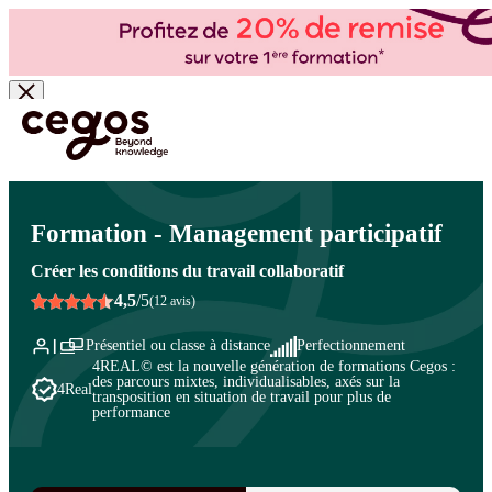
Skip to main content
Vous êtes ici :
Accueil
>
Cegos, organisme de formation à Paris et en régions
>
Management et leadership
>
Innovation, agilité, management à distance
>
Innovation
Formation - Management participatif
Créer les conditions du travail collaboratif
4,5
/5
(12 avis)
Présentiel ou classe à distance
Perfectionnement
4REAL© est la nouvelle génération de formations Cegos :
des parcours mixtes, individualisables, axés sur la
4Real
transposition en situation de travail pour plus de
performance