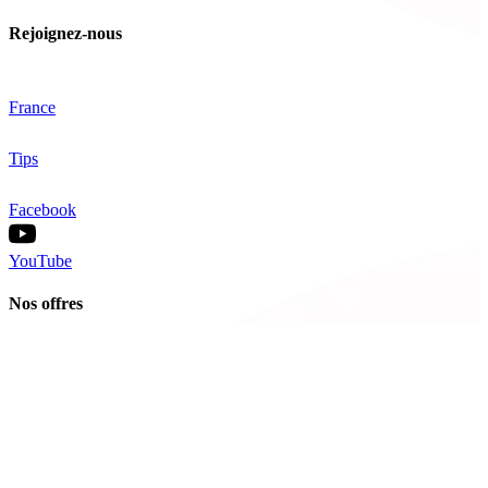
Rejoignez-nous
France
Tips
Facebook
YouTube
Nos offres
Inter-entreprise
Intra-entreprise
Sur-mesure
Diplômante
Digital Learning
VAE
À propos de Cegos