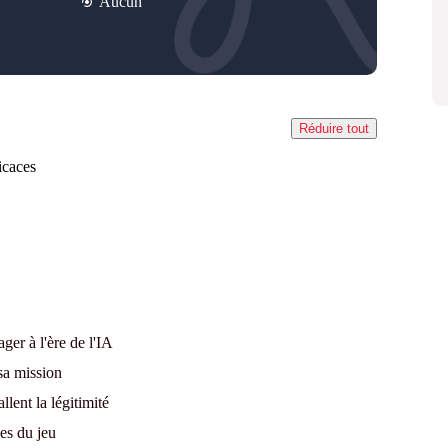
Aucun
Réduire tout
icaces
er à l'ère de l'IA
sa mission
lent la légitimité
les du jeu