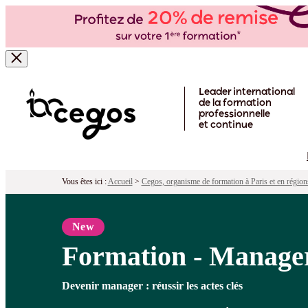
Formation - Manager pour la première
Pour qui ?
Programme
Objectifs
Péd
Skip to main content
Leader international
de la formation
professionnelle
et continue
Vous êtes ici :
Accueil
>
Cegos, organisme de formation à Paris et en région
New
Formation - Manager 
Devenir manager : réussir les actes clés