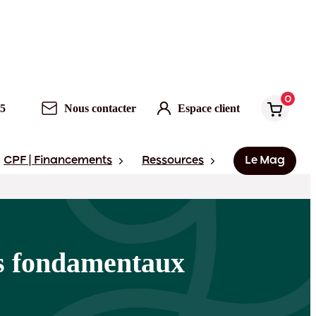
0
Nous contacter
Espace client
0
95
Nous contacter
Espace client
CPF | Financements
Ressources
Le Mag
es fondamentaux