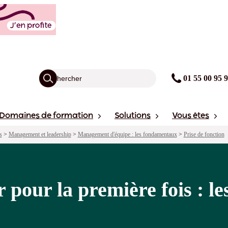
 fois : les fondamentaux
agogie
Points forts
Financement
Sessions
01 55 00 95 
Domaines de formation
Solutions
Vous êtes
s
>
Management et leadership
>
Management d'équipe : les fondamentaux
>
Prise de fonction
pour la première fois : l