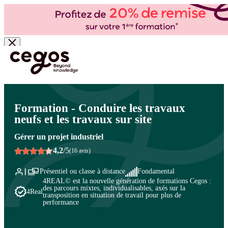
Skip to main content
Vous êtes ici :
Accueil
>
Cegos, organisme de formation à Paris et en régions
>
Production -
Lean
>
Industrialiser : méthodes et ingénierie process
>
Organiser la production
Formation - Conduire les travaux
neufs et les travaux sur site
Gérer un projet industriel
4,2
/5
(16 avis)
Présentiel ou classe à distance
Fondamental
4REAL© est la nouvelle génération de formations Cegos :
des parcours mixtes, individualisables, axés sur la
4Real
transposition en situation de travail pour plus de
performance