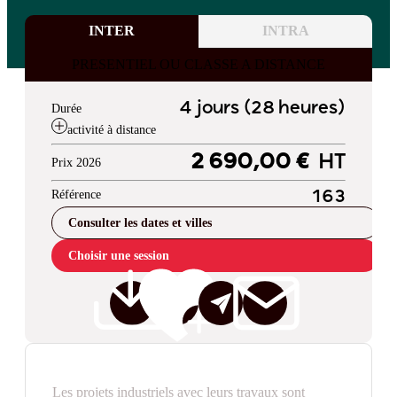
INTER
INTRA
PRESENTIEL OU CLASSE A DISTANCE
4 jours (28 heures)
Durée
activité à distance
2 690,00 €
HT
Prix 2026
Référence
163
Consulter les dates et villes
Choisir une session
Les projets industriels avec leurs travaux sont