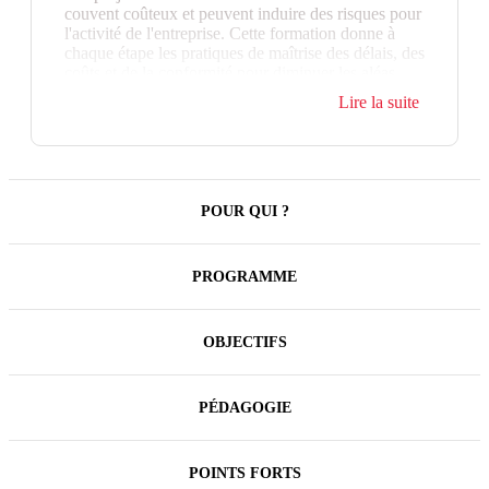
couvent coûteux et peuvent induire des risques pour
l'activité de l'entreprise. Cette formation donne à
chaque étape les pratiques de maîtrise des délais, des
coûts et de la conformité pour diminuer les aléas.
Elle facilite la réussite de la réalisation et du suivi.
Lire la suite
POUR QUI ?
PROGRAMME
OBJECTIFS
PÉDAGOGIE
POINTS FORTS