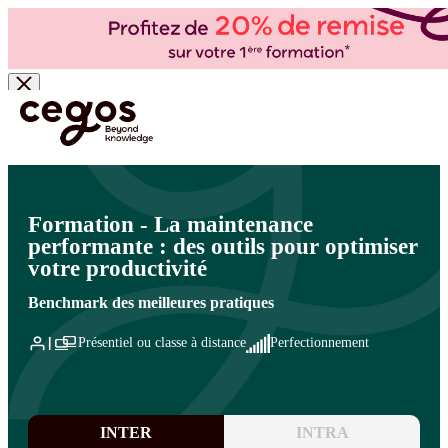
Skip to main content
Vous êtes ici :
Accueil
>
Cegos, organisme de formation à Paris et en régions
>
Production -
Lean
>
Maintenance industrielle des installations et des bâtiments
>
Maintenance
industrielle des installations et des bâtiments
Formation - La maintenance
performante : des outils pour optimiser
votre productivité
Benchmark des meilleures pratiques
Présentiel ou classe à distance
Perfectionnement
INTER
INTRA