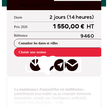
PRESENTIEL OU CLASSE A DISTANCE
2 jours (14 heures)
Durée
1 550,00 €
HT
Prix 2026
Référence
9460
Consulter les dates et villes
Choisir une session
La maintenance d'aujourd'hui est multiformes :
partiellement sous-traitée ou au contraire fortement
internalisée, assistée par l'intelligence artificielle,
présente dans les projets… Cette
formation explore des pistes de performance basées