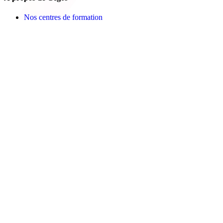
Nos centres de formation
Newsletters
Espace carrière
Presse
Le Groupe Cegos
Accessibilité en situation de handicap
Nos engagements RSE
Aides
FAQ
Nous contacter
Bulletin d'inscription
Catalogues PDF
Le Mag
Learning Hub