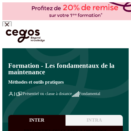
Skip to main content
Vous êtes ici :
Accueil
>
Cegos, organisme de formation à Paris et en régions
>
Production -
Lean
>
Maintenance industrielle des installations et des bâtiments
>
Maintenance
industrielle des installations et des bâtiments
Formation - Les fondamentaux de la
maintenance
Méthodes et outils pratiques
Présentiel ou classe à distance
Fondamental
INTER
INTRA