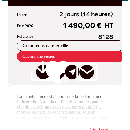
PRESENTIEL OU CLASSE A DISTANCE
2 jours (14 heures)
Durée
1 490,00 €
HT
Prix 2026
Référence
8128
Consulter les dates et villes
Choisir une session
La maintenance est au cœur de la performance
industrielle. Au-delà de l’éradication des pannes,
elle doit savoir analyser, mesurer et planifier la
montée en fiabilité des installations, tout en
optimisant ses besoins. Cette formation donne aux
professionnels de la maintenance les méthodes clés
pour réussir ces missions.
Lire la suite