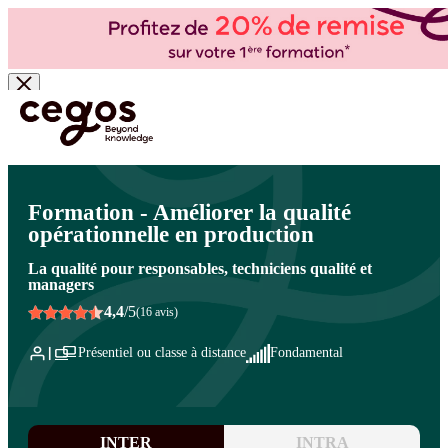
Skip to main content
Vous êtes ici :
Accueil
>
Cegos, organisme de formation à Paris et en régions
>
Qualité -
Santé - Sécurité - Environnement
>
Qualité
>
Les métiers de l'amélioration continue
Formation - Améliorer la qualité
opérationnelle en production
La qualité pour responsables, techniciens qualité et
managers
4,4
/5
(16 avis)
Présentiel ou classe à distance
Fondamental
INTER
INTRA