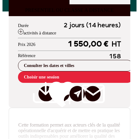
PRESENTIEL OU CLASSE A DISTANCE
2 jours (14 heures)
Durée
activités à distance
1 550,00 €
HT
Prix 2026
Référence
158
Consulter les dates et villes
Choisir une session
Cette formation permet aux acteurs clés de la qualité
opérationnelle d'acquérir et de mettre en pratique les
outils indispensables pour améliorer la qualité des