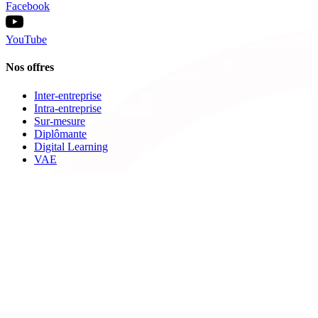
Facebook
YouTube
Nos offres
Inter-entreprise
Intra-entreprise
Sur-mesure
Diplômante
Digital Learning
VAE
À propos de Cegos
Nos centres de formation
Newsletters
Espace carrière
Presse
Le Groupe Cegos
Accessibilité en situation de handicap
Nos engagements RSE