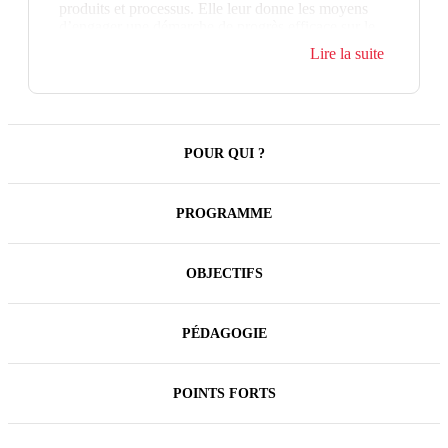
produits et processus. Elle leur donne les moyens
d’engager une démarche de progrès efficace sur le
terrain.
Lire la suite
Dans un contexte plus que jamais concurrentiel, on
ne peut plus transiger sur la qualité perçue par le
client, ni accepter de gaspillages des coûts de non-
qualité ou des coûts excessifs de contrôle.
Aujourd’hui qualité doit rimer avec conformité
POUR QUI ?
produit, satisfaction client et productivité.
Les responsables, techniciens qualité et responsables
PROGRAMME
d’équipes en production qui désirent devenir de
véritables moteurs de la démarche Qualité et
s’engager dans une logique d’amélioration continue
OBJECTIFS
auront tous les outils en main à l'issue de cette
formation.
PÉDAGOGIE
POINTS FORTS