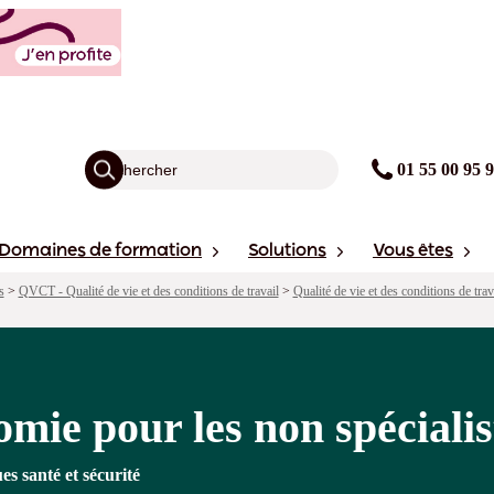
spécialistes
agogie
Points forts
Financement
avis
Sessions
01 55 00 95 
Domaines de formation
Solutions
Vous êtes
s
>
QVCT - Qualité de vie et des conditions de travail
>
Qualité de vie et des conditions de tra
mie pour les non spécialis
es santé et sécurité