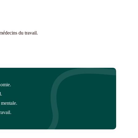
édecins du travail.
nomie.
l.
 mentale.
avail.