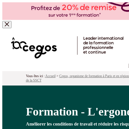
Formation - L'ergonomie pour les non 
Pour qui ?
Programme
Objectifs
Péd
Skip to main content
Leader international
de la formation
professionnelle
et continue
Vous êtes ici :
Accueil
>
Cegos, organisme de formation à Paris et en région
de la SSCT
Formation - L'ergono
Améliorer les conditions de travail et réduire les risqu