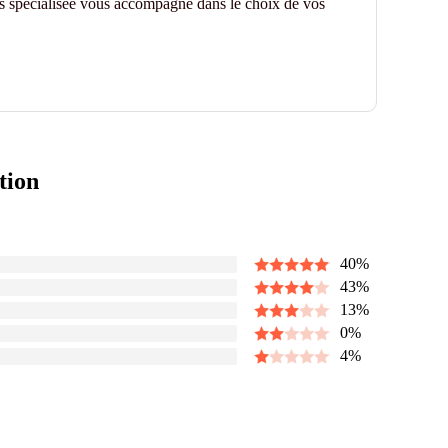
es spécialisée vous accompagne dans le choix de vos
tion
40
%
43
%
13
%
0
%
4
%