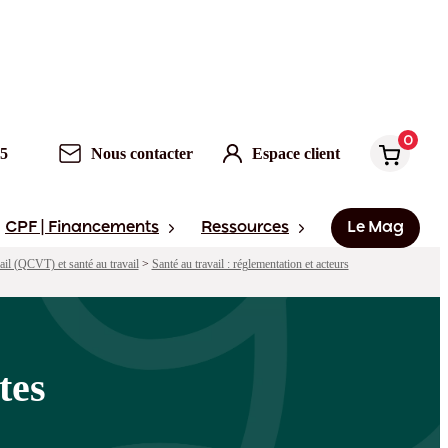
0
Nous contacter
Espace client
0
95
Nous contacter
Espace client
CPF | Financements
Ressources
Le Mag
vail (QCVT) et santé au travail
>
Santé au travail : réglementation et acteurs
tes