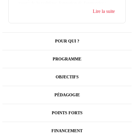
œuvre de la politique formation de l'entreprise :
élaboration du plan de développement des
Lire la suite
compétences, financement, accompagnement de
projets de transition professionnelle, CPF… Vous
pouvez ainsi pleinement contribuer au
développement des compétences individuelles et
collectives des salariés.
POUR QUI ?
PROGRAMME
OBJECTIFS
PÉDAGOGIE
POINTS FORTS
FINANCEMENT