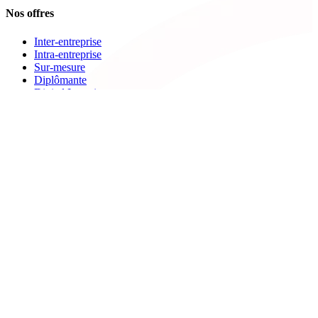
Nos offres
Inter-entreprise
Intra-entreprise
Sur-mesure
Diplômante
Digital Learning
VAE
À propos de Cegos
Nos centres de formation
Newsletters
Espace carrière
Presse
Le Groupe Cegos
Accessibilité en situation de handicap
Nos engagements RSE
Aides
FAQ
Nous contacter