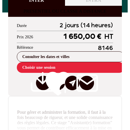
INTER
INTRA
PRESENTIEL OU CLASSE A DISTANCE
2 jours (14 heures)
Durée
1 650,00 €
HT
Prix 2026
Référence
8146
Consulter les dates et villes
Choisir une session
Pour gérer et administrer la formation, il faut à la
fois beaucoup de rigueur, et une solide connaissance
des règles légales. Ce stage "Assistant(e) formation"
vous permet de contribuer efficacement à la mise en