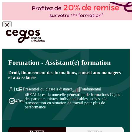
Skip to main content
Vous êtes ici :
Accueil
>
Cegos, organisme de formation à Paris et en régions
>
Ressources
humaines
>
Métiers et pratiques des ressources humaines
>
Métiers des ressources humaines
Formation - Assistant(e) formation
Droit, financement des formations, conseil aux managers
et aux salariés
Présentiel ou classe à distance
Fondamental
4REAL© est la nouvelle génération de formations Cegos :
des parcours mixtes, individualisables, axés sur la
4Real
transposition en situation de travail pour plus de
performance