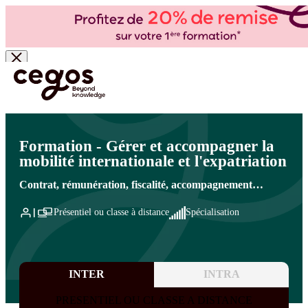
Skip to main content
Vous êtes ici :
Accueil
>
Cegos, organisme de formation à Paris et en régions
>
Ressources
humaines
>
Mobilité
>
Mobilité interne, mobilité internationale et gestion des talents
Formation - Gérer et accompagner la
mobilité internationale et l'expatriation
Contrat, rémunération, fiscalité, accompagnement…
Présentiel ou classe à distance
Spécialisation
INTER
INTRA
PRESENTIEL OU CLASSE A DISTANCE