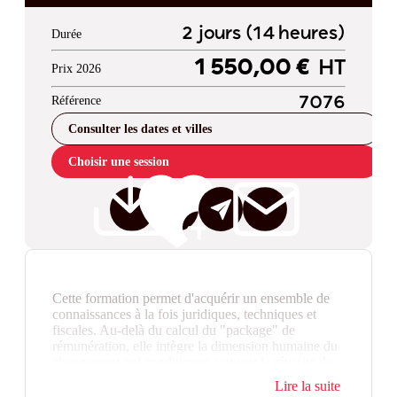
2 jours (14 heures)
Durée
1 550,00 €
HT
Prix 2026
Référence
7076
Consulter les dates et villes
Choisir une session
Cette formation permet d'acquérir un ensemble de
connaissances à la fois juridiques, techniques et
fiscales. Au-delà du calcul du "package" de
rémunération, elle intègre la dimension humaine du
changement qui conditionne souvent la réussite de
la mobilité internationale ou de l’expatriation.
Lire la suite