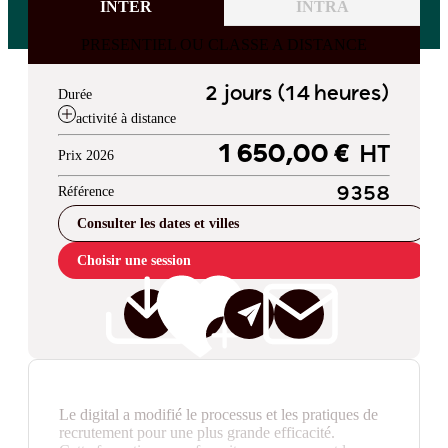
INTER
INTRA
PRESENTIEL OU CLASSE A DISTANCE
2 jours (14 heures)
Durée
activité à distance
1 650,00 €
HT
Prix 2026
Référence
9358
Consulter les dates et villes
Choisir une session
Le digital a modifié le processus et les pratiques de
recrutement pour une plus grande efficacité.