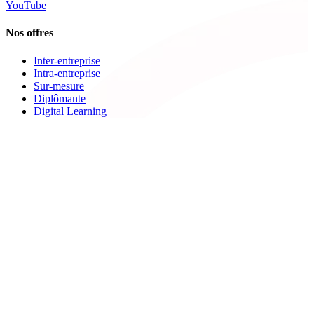
YouTube
Nos offres
Inter-entreprise
Intra-entreprise
Sur-mesure
Diplômante
Digital Learning
VAE
À propos de Cegos
Nos centres de formation
Newsletters
Espace carrière
Presse
Le Groupe Cegos
Accessibilité en situation de handicap
Nos engagements RSE
Aides
FAQ