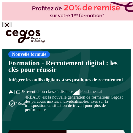
Skip to main content
Vous êtes ici :
Accueil
>
Cegos, organisme de formation à Paris et en régions
>
Ressources
humaines
>
Marque employeur et recrutement
>
Recrutement
Nouvelle formule
Formation - Recrutement digital : les
clés pour réussir
Intégrer les outils digitaux à ses pratiques de recrutement
Présentiel ou classe à distance
Fondamental
4REAL© est la nouvelle génération de formations Cegos :
des parcours mixtes, individualisables, axés sur la
4Real
transposition en situation de travail pour plus de
performance