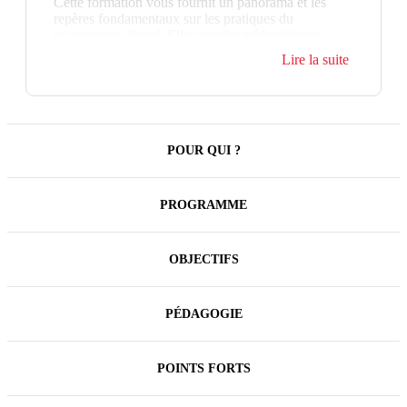
Cette formation vous fournit un panorama et les
repères fondamentaux sur les pratiques du
recrutement digital. Elle concilie méthodologie,
apports de bonnes pratiques et mises en application
Lire la suite
pour vous donner les clés de la réussite.
POUR QUI ?
PROGRAMME
OBJECTIFS
PÉDAGOGIE
POINTS FORTS