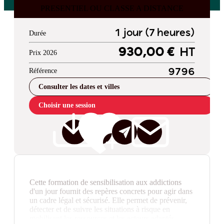
PRESENTIEL OU CLASSE A DISTANCE
1 jour (7 heures)
Durée
930,00 €
HT
Prix 2026
Référence
9796
Consulter les dates et villes
Choisir une session
Cette formation de sensibilisation aux addictions
d'un jour fournit des repères concrets pour agir dans
un cadre légal et sécurisé. Elle permet de prévenir,
détecter et de suivre les situations à risque en
mobilisant les ressources et les acteurs adaptés.