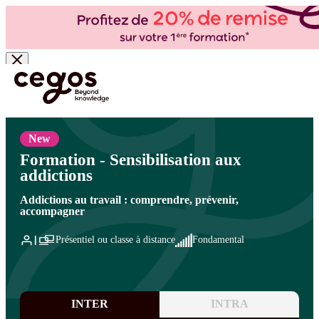
Skip to main content
Vous êtes ici :
Accueil
>
Cegos, organisme de formation à Paris et en régions
>
Ressources
humaines
>
Santé et qualité de vie au travail, risques psychosociaux
>
Acteurs de la
prévention des risques
New
Formation - Sensibilisation aux
addictions
Addictions au travail : comprendre, prévenir,
accompagner
Présentiel ou classe à distance
Fondamental
INTER
INTRA