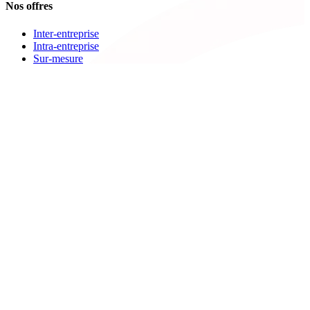
Nos offres
Inter-entreprise
Intra-entreprise
Sur-mesure
Diplômante
Digital Learning
VAE
À propos de Cegos
Nos centres de formation
Newsletters
Espace carrière
Presse
Le Groupe Cegos
Accessibilité en situation de handicap
Nos engagements RSE
Aides
FAQ
Nous contacter
Bulletin d'inscription