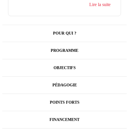
Lire la suite
Les conduites addictives au travail constituent un
enjeu majeur pour les organisations : elles impactent
à la fois la santé des salariés, la sécurité des activités
et la qualité du collectif de travail.
POUR QUI ?
PROGRAMME
OBJECTIFS
PÉDAGOGIE
POINTS FORTS
FINANCEMENT