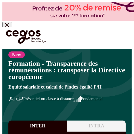
Skip to main content
Vous êtes ici :
Accueil
>
Cegos, organisme de formation à Paris et en régions
>
Ressources
humaines
>
Rémunération et pilotage RH
>
Rémunération
New
Formation - Transparence des
rémunérations : transposer la Directive
européenne
Equité salariale et calcul de l’index égalité F/H
Présentiel ou classe à distance
Fondamental
INTER
INTRA