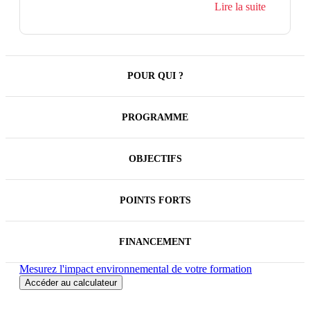
d’entreprise qui prend en compte la complexité des
Lire la suite
éléments à considérer, comme les avantages
sociaux. En effet, toutes les entreprises de plus de
50 salariés devront appliquer la loi dans le cadre des
processus de recrutement et de l’établissement d’une
rémunération équitable dès juin 2026. Les
entreprises de plus de 100 salariés devront, en outre,
POUR QUI ?
publier un rapport d’équite salariale dès 2027.
Des sanctions seront engagées pour les entreprises
contrevenant à ces obligations.
PROGRAMME
Ce programme de formation prend en compte les
dernières instructions légales connues.
OBJECTIFS
POINTS FORTS
FINANCEMENT
Mesurez l'impact environnemental de votre formation
Accéder au calculateur