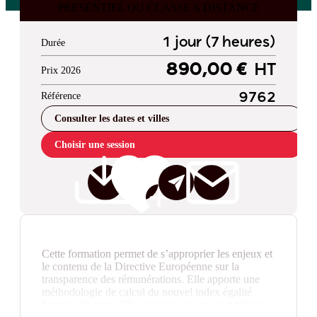
PRESENTIEL OU CLASSE A DISTANCE
1 jour (7 heures)
Durée
890,00 €
HT
Prix 2026
Référence
9762
Consulter les dates et villes
Choisir une session
Cette formation permet de s’approprier les enjeux et
le contenu de la Directive Européenne sur la
transparence des rémunérations. Elle apporte une
méthodologie de calcul du nouvel index égalité
femme / homme. Elle s’appuie sur un cas pratique