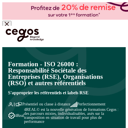
Skip to main content
Vous êtes ici :
Accueil
>
Cegos, organisme de formation à Paris et en régions
>
RSE et
Développement Durable
>
Mettre en œuvre la RSE dans les organisations
>
Les outils et
normes RSE
Formation - ISO 26000 :
Responsabilité Sociétale des
Entreprises (RSE), Organisations
(RSO) et autres référentiels
S'approprier les référentiels et labels RSE
Présentiel ou classe à distance
Perfectionnement
4REAL© est la nouvelle génération de formations Cegos :
des parcours mixtes, individualisables, axés sur la
4Real
transposition en situation de travail pour plus de
performance