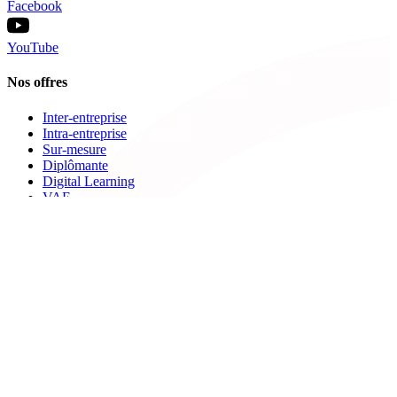
Facebook
YouTube
Nos offres
Inter-entreprise
Intra-entreprise
Sur-mesure
Diplômante
Digital Learning
VAE
À propos de Cegos
Nos centres de formation
Newsletters
Espace carrière
Presse
Le Groupe Cegos
Accessibilité en situation de handicap
Nos engagements RSE
Aides