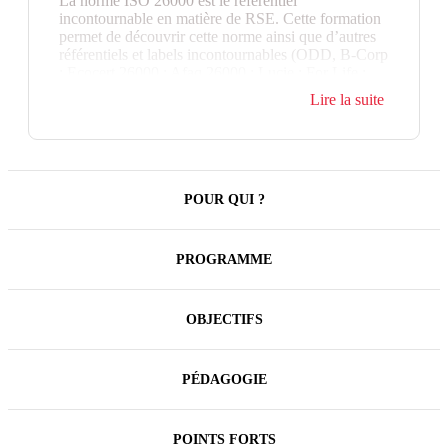
La norme ISO 26000 est le référentiel
incontournable en matière de RSE. Cette formation
permet de découvrir cette norme ainsi que d’autres
référentiels et labels incontournables (ODD, B-Corp
; Ecocert 26000 ; Afaq 26000 ; Lucie ; For Life ;
PME+, labels sectoriels…), d’identifier les bons
Lire la suite
enjeux RSE, de savoir évaluer sa performance et de
repérer ses points de progrès.
POUR QUI ?
PROGRAMME
OBJECTIFS
PÉDAGOGIE
POINTS FORTS