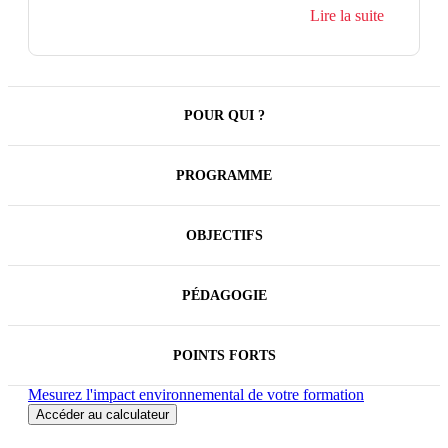
aux usagers.
Lire la suite
Cette formation opérationnelle de deux jours permet
aux agents publics débutants de maîtriser les
fondamentaux de la gestion de projet appliquée à
leur environnement : méthodologie, outils,
coordination et pilotage.
POUR QUI ?
PROGRAMME
OBJECTIFS
PÉDAGOGIE
POINTS FORTS
Mesurez l'impact environnemental de votre formation
Accéder au calculateur