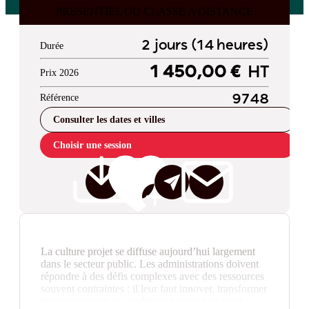
PRESENTIEL OU CLASSE A DISTANCE
2 jours (14 heures)
Durée
1 450,00 €
HT
Prix 2026
Référence
9748
Consulter les dates et villes
Choisir une session
La culture projet se diffuse aujourd’hui largement
dans le secteur public. Les administrations doivent
répondre à des défis complexes avec des ressources
souvent contraintes : il leur faut innover, transformer
leurs organisations, améliorer les services rendus