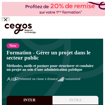
Skip to main content
Vous êtes ici :
Accueil
>
Cegos, organisme de formation à Paris et en régions
>
Secteur
public
>
Conduite de projets - Secteur public
>
Les fondamentaux de la conduite de projets
- Secteur public
New
Formation - Gérer un projet dans le
secteur public
Méthodes, outils et posture pour structurer et conduire
un projet au sein d'une administration publique
Présentiel ou classe à distance
Fondamental
INTER
INTRA