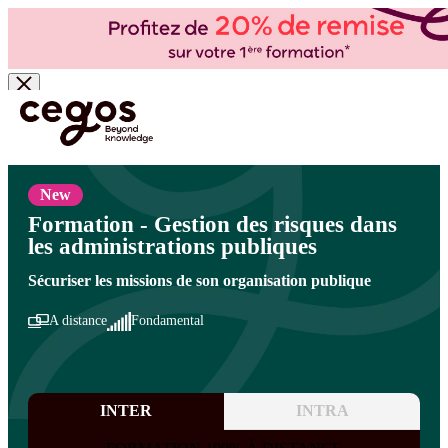
Skip to main content
Vous êtes ici :
Accueil
>
Cegos, organisme de formation à Paris et en régions
>
Secteur
public
>
Organisation - Transition et pilotage du changement dans le Secteur Public
>
Organisation - Transition et pilotage du changement dans le Secteur Public
New
Formation - Gestion des risques dans
les administrations publiques
Sécuriser les missions de son organisation publique
A distance
Fondamental
INTER
INTRA