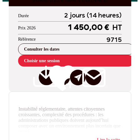
FORMATION 100% À DISTANCE
2 jours (14 heures)
Durée
1 450,00 €
HT
Prix 2026
Référence
9715
Consulter les dates
Choisir une session
Instabilité réglementaire, attentes citoyennes
croissantes, complexité des procédures : les
administrations publiques doivent aujourd’hui
composer avec un environnement plus incertain que
jamais.
Loin d’être une simple exigence de conformité, la
Lire la suite