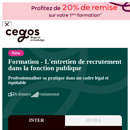
Skip to main content
Vous êtes ici :
Accueil
>
Cegos, organisme de formation à Paris et en régions
>
Secteur
public
>
Ressources humaines
>
Gestion des ressources humaines
New
Formation - L'entretien de recrutement
dans la fonction publique
Professionnaliser sa pratique dans un cadre légal et
équitable
A distance
Fondamental
INTER
INTRA