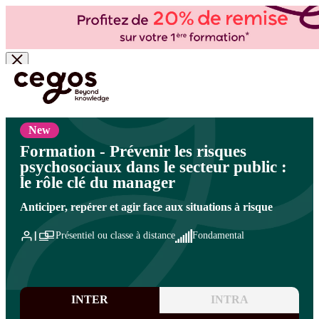
Skip to main content
Vous êtes ici :
Accueil
>
Cegos, organisme de formation à Paris et en régions
>
Secteur
public
>
Management public
>
Éthique - Égalité - Risques psychosociaux
New
Formation - Prévenir les risques
psychosociaux dans le secteur public :
le rôle clé du manager
Anticiper, repérer et agir face aux situations à risque
Présentiel ou classe à distance
Fondamental
INTER
INTRA