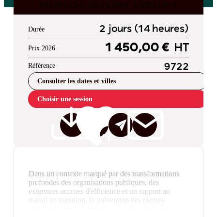
PRESENTIEL OU CLASSE A DISTANCE
2 jours (14 heures)
Durée
1 450,00 €
HT
Prix 2026
Référence
9722
Consulter les dates et villes
Choisir une session
Dans un contexte marqué par des transformations
profondes des organisations publiques, des
exigences accrues d'efficience et un rapport au
travail en mutation, la prévention des risques
psychosociaux est devenue un enjeu stratégique