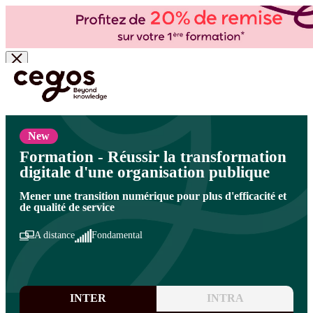
Skip to main content
Vous êtes ici :
Accueil
>
Cegos, organisme de formation à Paris et en régions
>
Secteur
public
>
Transition numérique et bureautique
>
Culture numérique, digital, réseaux
sociaux
New
Formation - Réussir la transformation
digitale d'une organisation publique
Mener une transition numérique pour plus d'efficacité et
de qualité de service
A distance
Fondamental
INTER
INTRA