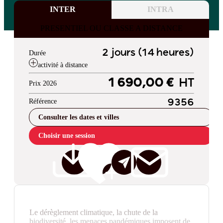
INTER
INTRA
PRESENTIEL OU CLASSE A DISTANCE
2 jours (14 heures)
Durée
activité à distance
1 690,00 €
HT
Prix 2026
Référence
9356
Consulter les dates et villes
Choisir une session
Le dérèglement climatique, la chute de la
biodiversité, les menaces pandémiques imposent de