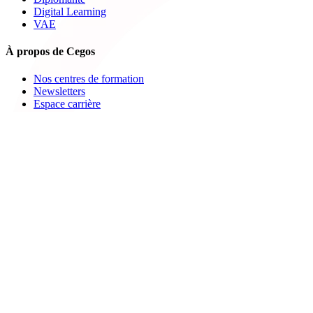
Digital Learning
VAE
À propos de Cegos
Nos centres de formation
Newsletters
Espace carrière
Presse
Le Groupe Cegos
Accessibilité en situation de handicap
Nos engagements RSE
Aides
FAQ
Nous contacter
Bulletin d'inscription
Catalogues PDF
Le Mag
Learning Hub