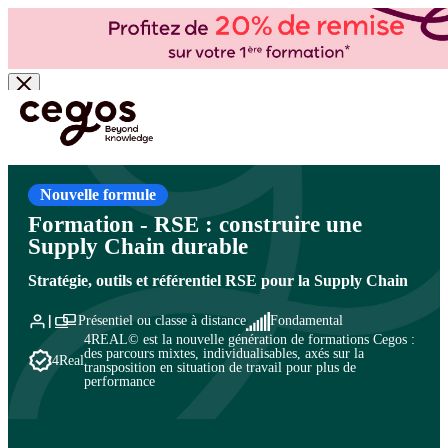
Skip to main content
Vous êtes ici :
Accueil
>
Cegos, organisme de formation à Paris et en régions
>
Supply
Chain - Logistique - Transport
>
Supply chain - Logistique
>
Métiers et outils de la Supply
Chain
Nouvelle formule
Formation - RSE : construire une
Supply Chain durable
Stratégie, outils et référentiel RSE pour la Supply Chain
Présentiel ou classe à distance
Fondamental
4REAL© est la nouvelle génération de formations Cegos :
des parcours mixtes, individualisables, axés sur la
4Real
transposition en situation de travail pour plus de
performance