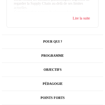
regarder la Supply Chain au-delà de ses limites
actuelles.
Cette formation permet de s’approprier les outils et
référentiels de la RSE pour la Supply Chain, pour
Lire la suite
décarboner, stopper le gaspillage, repenser et
réorganiser les flux, améliorer les conditions de
travail sur toute la chaîne logistique.
POUR QUI ?
PROGRAMME
OBJECTIFS
PÉDAGOGIE
POINTS FORTS