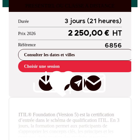
PRESENTIEL OU CLASSE A DISTANCE
3 jours (21 heures)
Durée
2 250,00 €
HT
Prix 2026
Référence
6856
Consulter les dates et villes
Choisir une session
ITIL® Foundation (Version 5) est la certification
d’entrée dans le schéma de qualification ITIL. En 3
jours, la formation permet aux participants de
s'approprier les concepts clés, les principes et les
pratiques de la gestion des produits et services