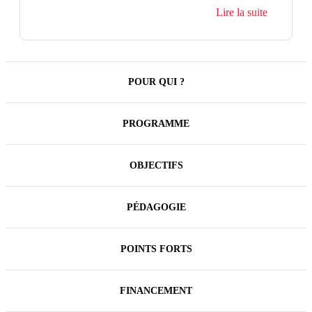
numériques tels que définis dans le référentiel ITIL.
Lire la suite
Elle établit le langage commun et les connaissances
fondamentales nécessaires pour progresser vers les
niveaux avancés de la certification ITIL.
POUR QUI ?
PROGRAMME
OBJECTIFS
PÉDAGOGIE
POINTS FORTS
FINANCEMENT