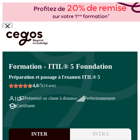
Skip to main content
Vous êtes ici :
Accueil
>
Cegos, organisme de formation à Paris et en régions
>
Systèmes
d'information - Informatique
>
Projets informatiques
>
Outils de gestion de projet
Formation - ITIL® 5 Foundation
Préparation et passage à l'examen ITIL® 5
4,6
/5
(14 avis)
Présentiel ou classe à distance
Perfectionnement
Certifiante
INTER
INTRA