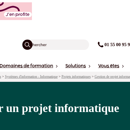
matique
agogie
Points forts
Financement
avis
Sessions
01 55 00 95 
Domaines de formation
Solutions
Vous êtes
s
>
Systèmes d'information - Informatique
>
Projets informatiques
>
Gestion de projet informa
 un projet informatique