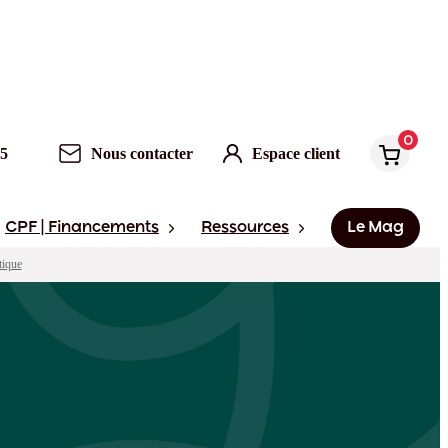
0
Nous contacter
Espace client
0
95
Nous contacter
Espace client
CPF | Financements
Ressources
Le Mag
tique