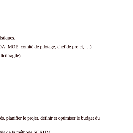
istiques.
MOA, MOE, comité de pilotage, chef de projet, …).
ictif/agile).
s, planifier le projet, définir et optimiser le budget du
outils de la méthode SCRUM.