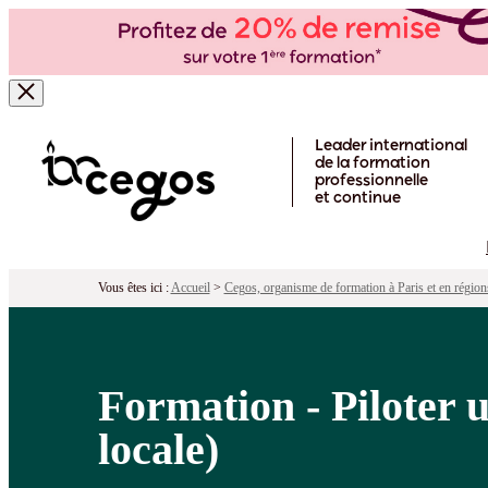
Formation - Piloter un projet avec Mic
Pour qui ?
Programme
Objectifs
Péd
Skip to main content
Leader international
de la formation
professionnelle
et continue
Vous êtes ici :
Accueil
>
Cegos, organisme de formation à Paris et en région
Formation - Piloter 
locale)