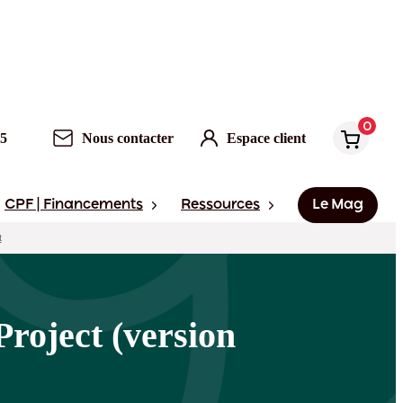
0
Nous contacter
Espace client
0
95
Nous contacter
Espace client
CPF | Financements
Ressources
Le Mag
t
Project (version