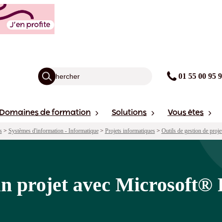
rosoft® Project (version locale)
agogie
Points forts
Financement
avis
Sessions
01 55 00 95 
Domaines de formation
Solutions
Vous êtes
s
>
Systèmes d'information - Informatique
>
Projets informatiques
>
Outils de gestion de proje
un projet avec Microsoft® 