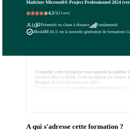
Maitriser Microsoft® Project Professionnel 2024 (versi
4,5
/5
(13 avis)
Présentiel ou classe à distance
Fondamental
4Real
4REAL© est la nouvelle génération de formations Cegos
Complète, cette formation vous apporte la maîtrise d
(version 2013 à 2024). Cette formation est relative à
Project
(Project Professional 2024).
Si vous utilisez une
version sur abonnement
: Plan
vous conseillons de suivre la formation 9633 - Pilot
La gestion d'un projet peut s'avérer complexe et p
multiplication des tâches, partage de ressources, pr
précieuse pour gagner du temps en simulation, planif
A qui s'adresse cette formation ?