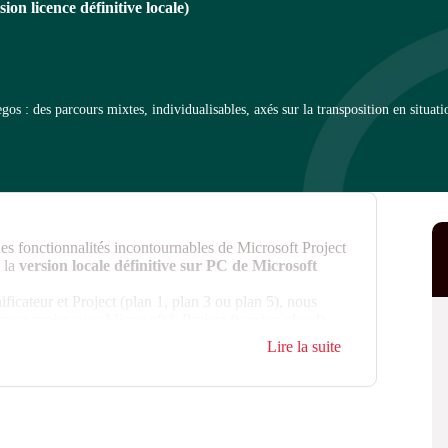
on licence définitive locale)
 : des parcours mixtes, individualisables, axés sur la transposition en situati
es fonctionnalités incontournables de Microsoft Project
 la
version locale définitive sur PC de Microsoft
ificateur et Project (plan 1, plan 3 ou plan 5), nous
er un projet avec Microsoft® Project (version cloud).
Lire la suite
rendre beaucoup de temps : nombreux acteurs,
®
iorités floues… Microsoft
Project est une aide
ication et suivi des plannings.