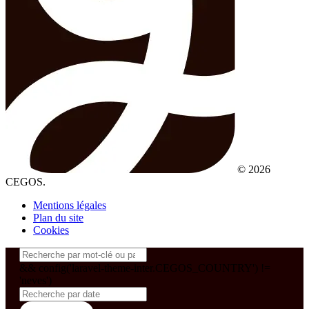
© 2026
CEGOS.
Mentions légales
Plan du site
Cookies
&& config('laravel-theme-inter.CEGOS_COUNTRY') !=
'neves')