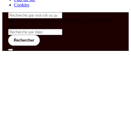
Cookies
&& config('laravel-theme-inter.CEGOS_COUNTRY') !=
'neves')
Rechercher