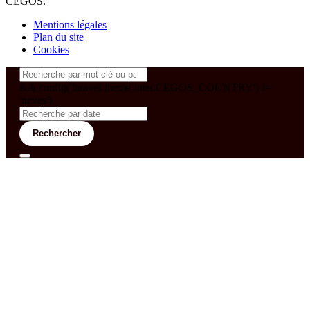
CEGOS.
Mentions légales
Plan du site
Cookies
&& config('laravel-theme-inter.CEGOS_COUNTRY') !=
'neves')
Rechercher