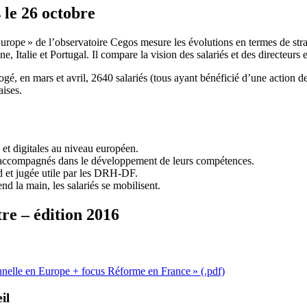
 le 26 octobre
rope » de l’observatoire Cegos mesure les évolutions en termes de strat
Italie et Portugal. Il compare la vision des salariés et des directeurs 
ogé, en mars et avril, 2640 salariés (tous ayant bénéficié d’une action de
aises.
et digitales au niveau européen.
en accompagnés dans le développement de leurs compétences.
d et jugée utile par les DRH-DF.
d la main, les salariés se mobilisent.
re – édition 2016
nnelle en Europe + focus Réforme en France » (.pdf)
il