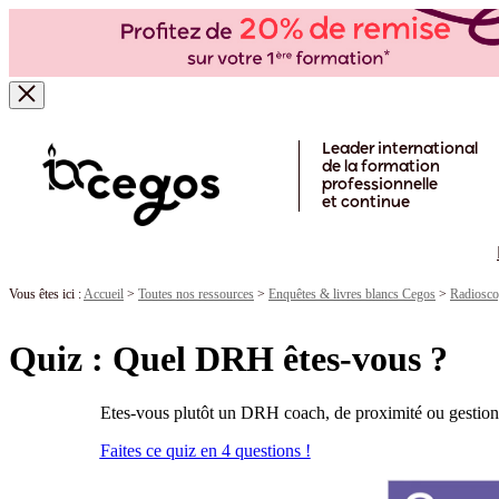
Skip to main content
Leader international
de la formation
professionnelle
et continue
Vous êtes ici :
Accueil
>
Toutes nos ressources
>
Enquêtes & livres blancs Cegos
>
Radiosco
Quiz : Quel DRH êtes-vous ?
Etes-vous plutôt un DRH coach, de proximité ou gestionnai
Faites ce quiz en 4 questions !