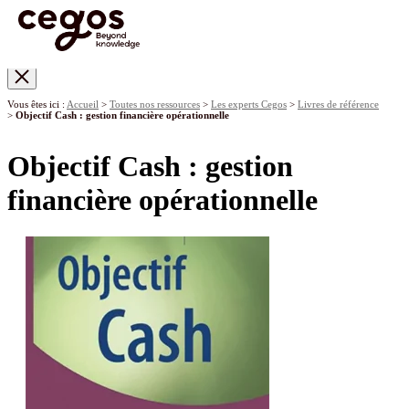
Skip to main content
Vous êtes ici :
Accueil
>
Toutes nos ressources
>
Les experts Cegos
>
Livres de référence
>
Objectif Cash : gestion financière opérationnelle
Objectif Cash : gestion
financière opérationnelle