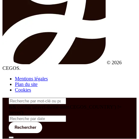
© 2026
CEGOS.
Mentions légales
Plan du site
Cookies
&& config('laravel-theme-inter.CEGOS_COUNTRY') !=
'neves')
Rechercher