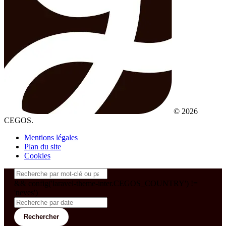
© 2026
CEGOS.
Mentions légales
Plan du site
Cookies
&& config('laravel-theme-inter.CEGOS_COUNTRY') !=
'neves')
Rechercher