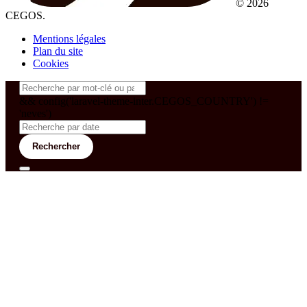
© 2026
CEGOS.
Mentions légales
Plan du site
Cookies
&& config('laravel-theme-inter.CEGOS_COUNTRY') !=
'neves')
Rechercher