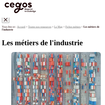
Skip to main content
Vous êtes ici :
Accueil
>
Toutes nos ressources
>
Le Mag
>
Fiches métiers
>
Les métiers de
l'industrie
Les métiers de l'industrie