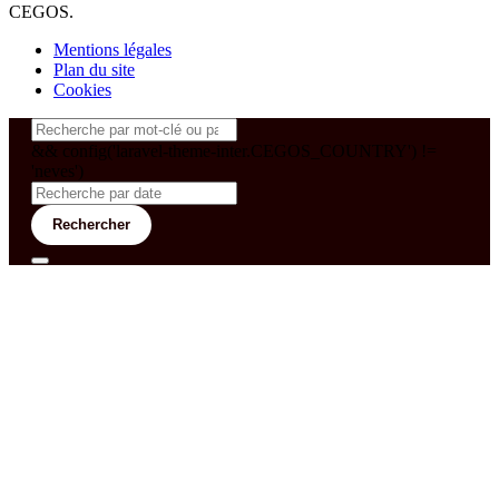
CEGOS.
Mentions légales
Plan du site
Cookies
&& config('laravel-theme-inter.CEGOS_COUNTRY') !=
'neves')
Rechercher