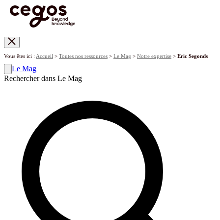
Skip to main content
Vous êtes ici :
Accueil
>
Toutes nos ressources
>
Le Mag
>
Notre expertise
>
Eric Segonds
Le Mag
Rechercher dans Le Mag