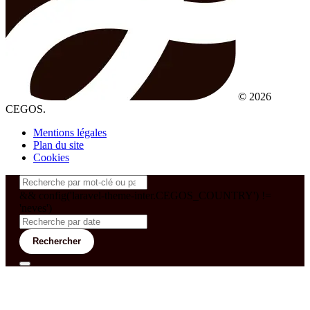
© 2026
CEGOS.
Mentions légales
Plan du site
Cookies
&& config('laravel-theme-inter.CEGOS_COUNTRY') !=
'neves')
Rechercher