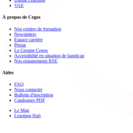
Digital Learning
VAE
À propos de Cegos
Nos centres de formation
Newsletters
Espace carrière
Presse
Le Groupe Cegos
Accessibilité en situation de handicap
Nos engagements RSE
Aides
FAQ
Nous contacter
Bulletin d'inscription
Catalogues PDF
Le Mag
Learning Hub