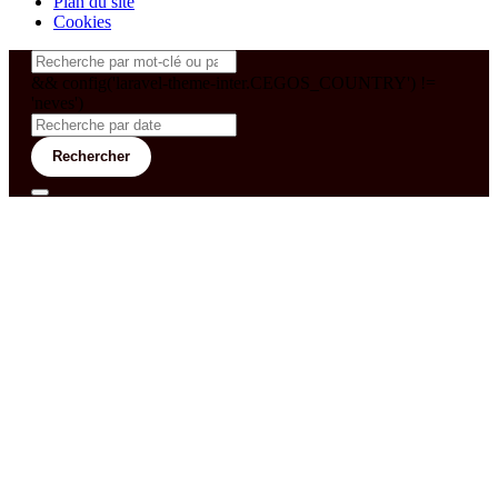
Plan du site
Cookies
&& config('laravel-theme-inter.CEGOS_COUNTRY') !=
'neves')
Rechercher