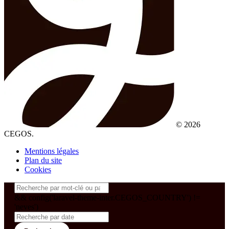
© 2026
CEGOS.
Mentions légales
Plan du site
Cookies
&& config('laravel-theme-inter.CEGOS_COUNTRY') !=
'neves')