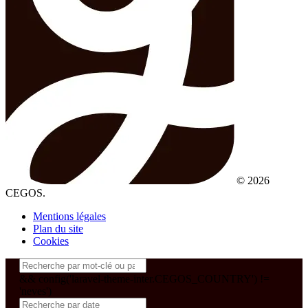
© 2026
CEGOS.
Mentions légales
Plan du site
Cookies
&& config('laravel-theme-inter.CEGOS_COUNTRY') !=
'neves')