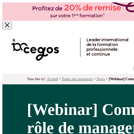
Skip to main content
Leader international
de la formation
professionnelle
et continue
Vous êtes ici :
Accueil
>
Toutes nos ressources
>
News
>
[Webinar] Comme
[Webinar] Comm
rôle de manage