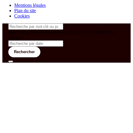
Mentions légales
Plan du site
Cookies
&& config('laravel-theme-inter.CEGOS_COUNTRY') !=
'neves')
Rechercher