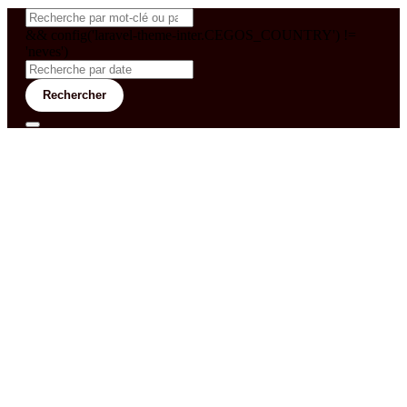
&& config('laravel-theme-inter.CEGOS_COUNTRY') !=
'neves')
Rechercher