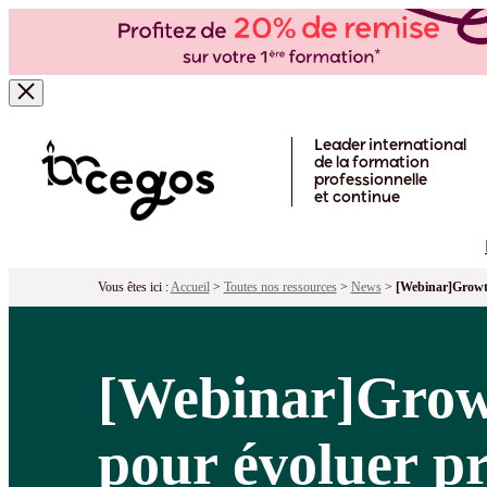
Skip to main content
Leader international
de la formation
professionnelle
et continue
Vous êtes ici :
Accueil
>
Toutes nos ressources
>
News
>
[Webinar]Growth
[Webinar]Growt
pour évoluer p